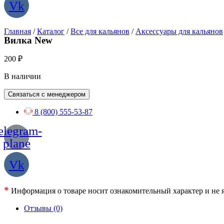
Vk
Главная
/
Каталог
/
Все для кальянов
/
Аксессуары для кальянов
Вилка New
200
₽
В наличии
Связаться с менеджером
8 (800) 555-53-87
elegram-
plane
Vk
*
Информация о товаре носит ознакомительный характер и не я
Отзывы (0)