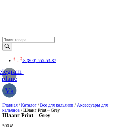
Перейти
к
содержимому
Поиск
товаров
8 (800) 555-53-87
elegram-
plane
Vk
Главная
/
Каталог
/
Все для кальянов
/
Аксессуары для
кальянов
/ Шланг Print – Grey
Шланг Print – Grey
500
₽