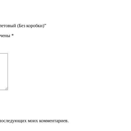
летовый (Без коробки)”
ечены
*
ля последующих моих комментариев.