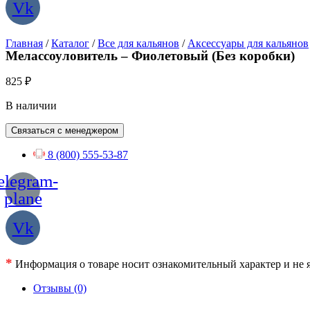
Vk
Главная
/
Каталог
/
Все для кальянов
/
Аксессуары для кальянов
Мелассоуловитель – Фиолетовый (Без коробки)
825
₽
В наличии
Связаться с менеджером
8 (800) 555-53-87
elegram-
plane
Vk
*
Информация о товаре носит ознакомительный характер и не я
Отзывы (0)