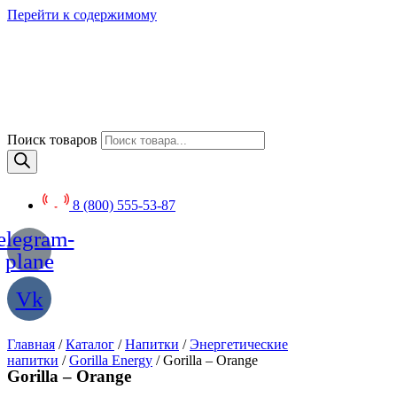
Перейти к содержимому
Поиск товаров
8 (800) 555-53-87
elegram-
plane
Vk
Главная
/
Каталог
/
Напитки
/
Энергетические
напитки
/
Gorilla Energy
/ Gorilla – Orange
Gorilla – Orange