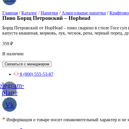
Главная
/
Каталог
/
Напитки
/
Алкогольные напитки
/
Крафтово
Пиво Борщ Петровский – Hophead
Борщ Петровский от HopHead – пиво сварено в стиле Госе суп (
капуста квашеная, морковь, лук, чеснок, репа, черный перец, д
359
₽
В наличии
Связаться с менеджером
8 (800) 555-53-87
elegram-
plane
Vk
*
Информация о товаре носит ознакомительный характер и не я