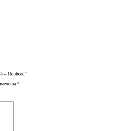
ий – Hophead”
помечены
*