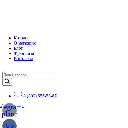
Перейти
к
содержимому
Каталог
О магазине
Блог
Франшиза
Контакты
Поиск
товаров
8 (800) 555-53-87
elegram-
plane
Vk