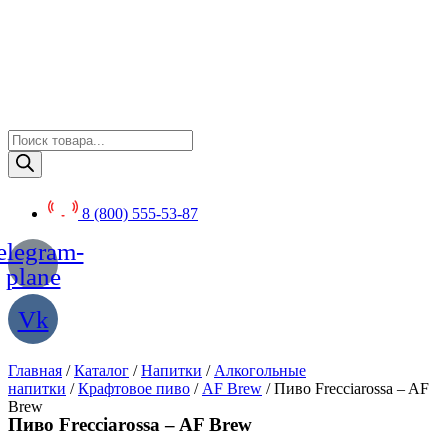
Перейти
к
содержимому
Поиск
товаров
8 (800) 555-53-87
elegram-
plane
Vk
Главная
/
Каталог
/
Напитки
/
Алкогольные
напитки
/
Крафтовое пиво
/
AF Brew
/ Пиво Frecciarossa – AF
Brew
Пиво Frecciarossa – AF Brew