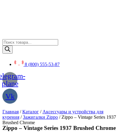
Перейти
к
содержимому
Поиск
товаров
8 (800) 555-53-87
elegram-
plane
Vk
Главная
/
Каталог
/
Аксессуары и устройства для
курения
/
Зажигалки Zippo
/ Zippo – Vintage Series 1937
Brushed Chrome
Zippo – Vintage Series 1937 Brushed Chrome