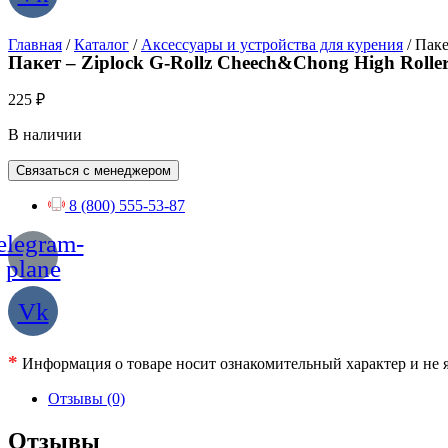
Главная
/
Каталог
/
Аксессуары и устройства для курения
/ Паке
Пакет – Ziplock G-Rollz Cheech&Chong High Roll
225
₽
В наличии
Связаться с менеджером
8 (800) 555-53-87
elegram-
plane
Vk
*
Информация о товаре носит ознакомительный характер и не я
Отзывы (0)
Отзывы