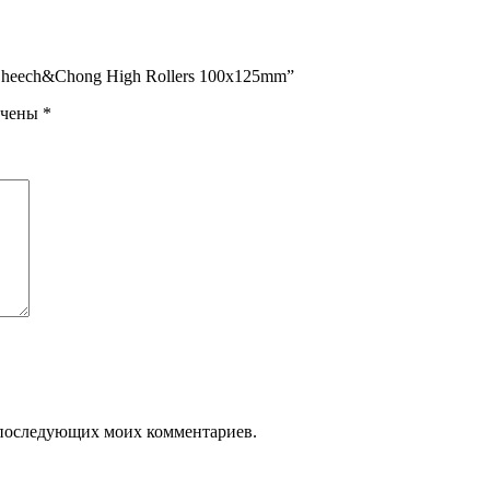
 Cheech&Chong High Rollers 100x125mm”
ечены
*
ля последующих моих комментариев.