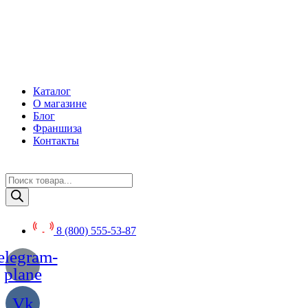
Перейти
к
содержимому
Каталог
О магазине
Блог
Франшиза
Контакты
Поиск
товаров
8 (800) 555-53-87
elegram-
plane
Vk