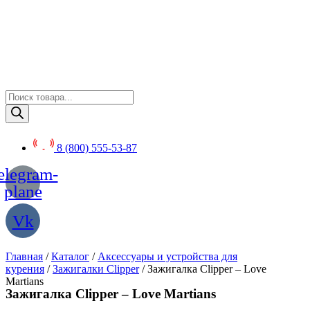
Перейти
к
содержимому
Поиск
товаров
8 (800) 555-53-87
elegram-
plane
Vk
Главная
/
Каталог
/
Аксессуары и устройства для
курения
/
Зажигалки Clipper
/ Зажигалка Clipper – Love
Martians
Зажигалка Clipper – Love Martians