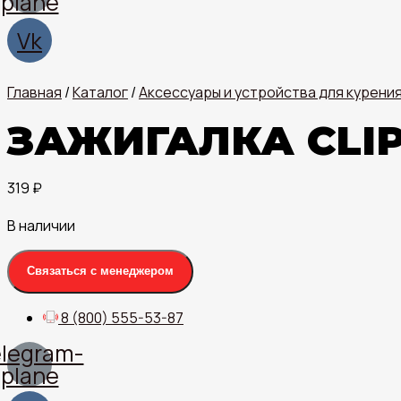
plane
Vk
Главная
/
Каталог
/
Аксессуары и устройства для курени
ЗАЖИГАЛКА CLIP
319
₽
В наличии
Связаться с менеджером
8 (800) 555-53-87
legram-
plane