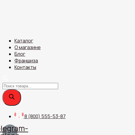
Перейти
к
содержимому
Каталог
О магазине
Блог
Франшиза
Контакты
Поиск
товаров
8 (800) 555-53-87
legram-