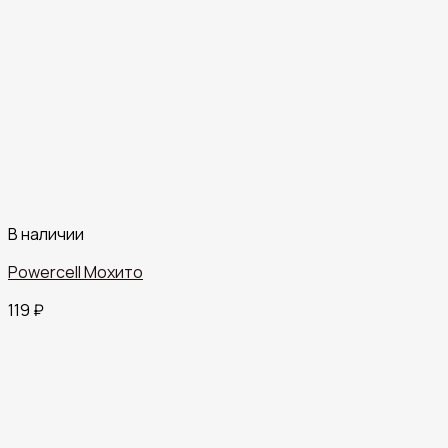
В наличии
Powercell Мохито
119
₽