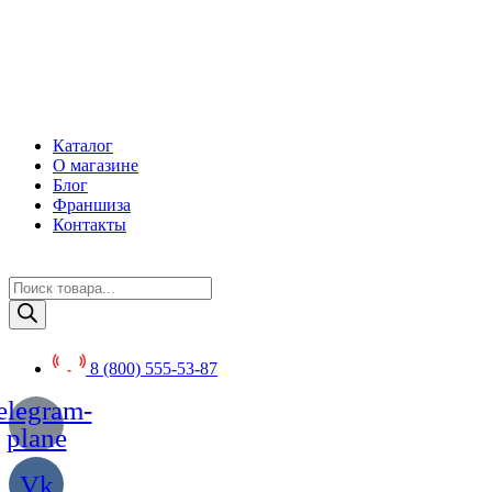
Перейти
к
содержимому
Каталог
О магазине
Блог
Франшиза
Контакты
Поиск
товаров
8 (800) 555-53-87
elegram-
plane
Vk