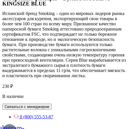
KINGSIZE BLUE
Испанский бренд Smoking – один из мировых лидеров рынка
аксессуаров для курения, экспортирующий свои товары в
более чем 100 стран по всему миру. Признанное качество
папиросной бумаги Smoking аттестовано природоохранным
сертификатом FSC, что подтверждает не только бережное
отношение к природе, но и экологическую безопасность
бумаги. При производстве бумаги используются только
растительные волокна с уникальными гигроскопичными
свойствами, создающими очень низкую температуру горения
при превосходной вентиляции. Серия Blue вырабатывается из
экстралегкого бумажного сырья и плотность бумаги
выдерживается в пределах 11 гр/м, что обеспечивает мягкость
и пластичность при сворачивании листка.
230
₽
В наличии
Связаться с менеджером
8 (800) 555-53-87
elegram-