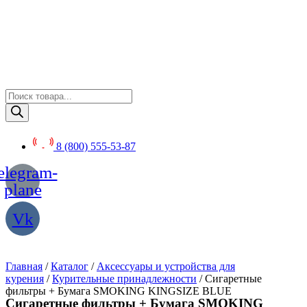
Перейти
к
содержимому
Поиск
товаров
8 (800) 555-53-87
elegram-
plane
Vk
Главная
/
Каталог
/
Аксессуары и устройства для
курения
/
Курительные принадлежности
/ Сигаретные
фильтры + Бумага SMOKING KINGSIZE BLUE
Сигаретные фильтры + Бумага SMOKING