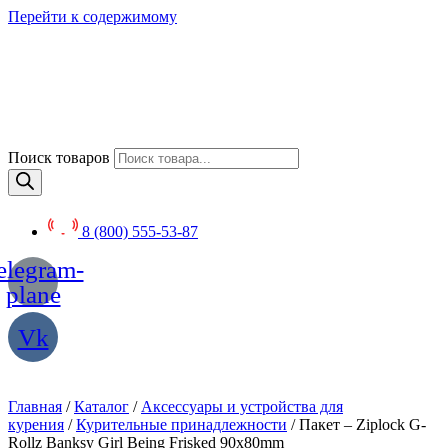
Перейти к содержимому
Поиск товаров
8 (800) 555-53-87
elegram-
plane
Vk
Главная
/
Каталог
/
Аксессуары и устройства для
курения
/
Курительные принадлежности
/ Пакет – Ziplock G-
Rollz Banksy Girl Being Frisked 90x80mm