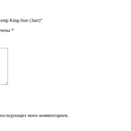
emp King-Size (3шт)”
ечены
*
ля последующих моих комментариев.