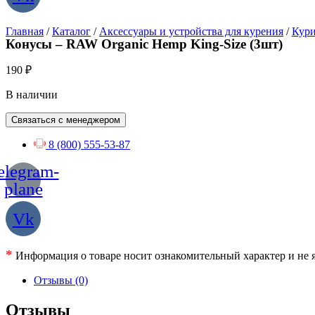
Главная
/
Каталог
/
Аксессуары и устройства для курения
/
Кури
Конусы – RAW Organic Hemp King-Size (3шт)
190
₽
В наличии
Связаться с менеджером
8 (800) 555-53-87
elegram-
plane
Vk
*
Информация о товаре носит ознакомительный характер и не я
Отзывы (0)
Отзывы