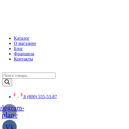
Перейти
к
содержимому
Каталог
О магазине
Блог
Франшиза
Контакты
Поиск
товаров
8 (800) 555-53-87
elegram-
plane
Vk