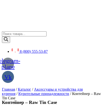
Перейти
к
содержимому
Поиск
товаров
8 (800) 555-53-87
elegram-
plane
Vk
Главная
/
Каталог
/
Аксессуары и устройства для
курения
/
Курительные принадлежности
/ Контейнер – Raw
Tin Case
Контейнер – Raw Tin Case