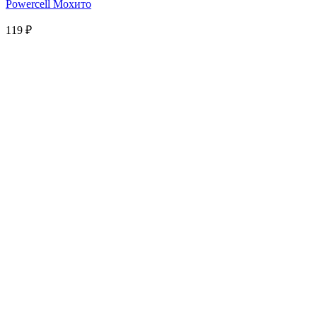
Powercell Мохито
119
₽