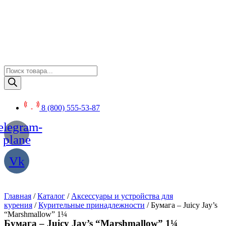
Перейти
к
содержимому
Поиск
товаров
8 (800) 555-53-87
elegram-
plane
Vk
Главная
/
Каталог
/
Аксессуары и устройства для
курения
/
Курительные принадлежности
/ Бумага – Juicy Jay’s
“Marshmallow” 1¼
Бумага – Juicy Jay’s “Marshmallow” 1¼