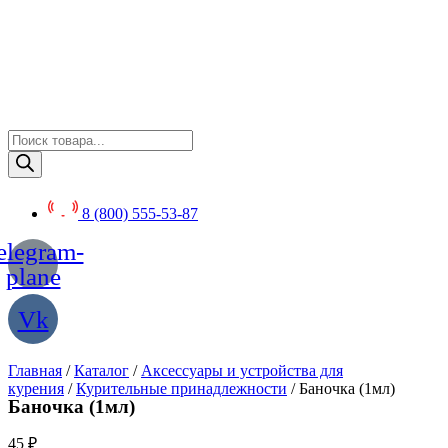
Перейти
к
содержимому
Поиск
товаров
8 (800) 555-53-87
elegram-
plane
Vk
Главная
/
Каталог
/
Аксессуары и устройства для
курения
/
Курительные принадлежности
/ Баночка (1мл)
Баночка (1мл)
45
₽