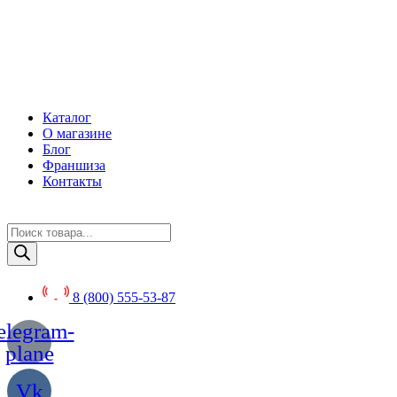
Перейти
к
содержимому
Каталог
О магазине
Блог
Франшиза
Контакты
Поиск
товаров
8 (800) 555-53-87
elegram-
plane
Vk