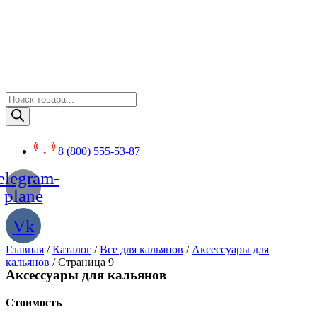
Перейти
к
содержимому
Поиск
товаров
8 (800) 555-53-87
elegram-
plane
Vk
Главная
/
Каталог
/
Все для кальянов
/
Аксессуары для
кальянов
/ Страница 9
Аксессуары для кальянов
Стоимость