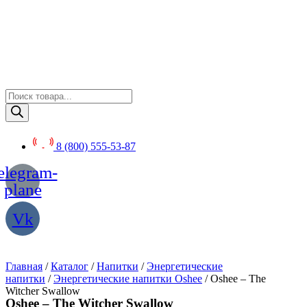
Перейти
к
содержимому
Поиск
товаров
8 (800) 555-53-87
elegram-
plane
Vk
Главная
/
Каталог
/
Напитки
/
Энергетические
напитки
/
Энергетические напитки Oshee
/ Oshee – The
Witcher Swallow
Oshee – The Witcher Swallow