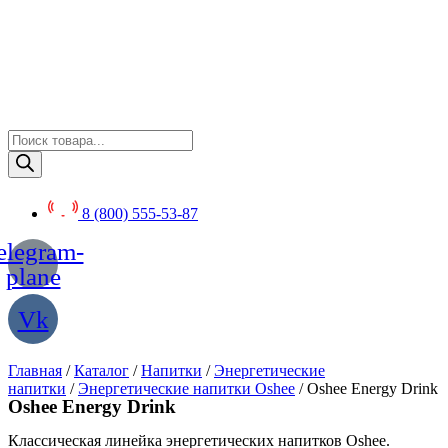
Перейти
к
содержимому
Поиск
товаров
8 (800) 555-53-87
elegram-
plane
Vk
Главная
/
Каталог
/
Напитки
/
Энергетические
напитки
/
Энергетические напитки Oshee
/ Oshee Energy Drink
Oshee Energy Drink
Классическая линейка энергетических напитков Oshee.