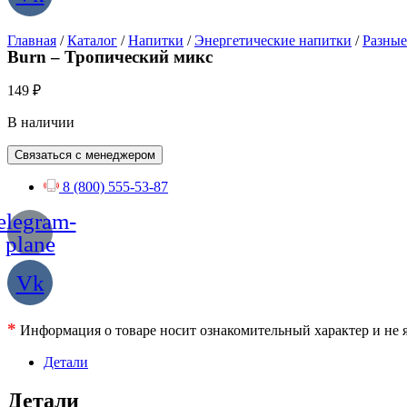
Главная
/
Каталог
/
Напитки
/
Энергетические напитки
/
Разные
Burn – Тропический микс
149
₽
В наличии
Связаться с менеджером
8 (800) 555-53-87
elegram-
plane
Vk
*
Информация о товаре носит ознакомительный характер и не я
Детали
Детали