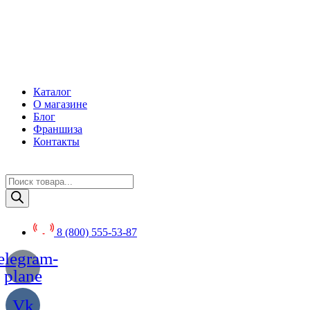
Перейти
к
содержимому
Каталог
О магазине
Блог
Франшиза
Контакты
Поиск
товаров
8 (800) 555-53-87
elegram-
plane
Vk