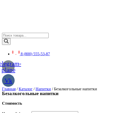
Перейти
к
содержимому
Поиск
товаров
8 (800) 555-53-87
elegram-
plane
Vk
Главная
/
Каталог
/
Напитки
/ Безалкогольные напитки
Безалкогольные напитки
Стоимость