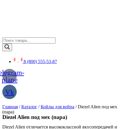
Перейти
к
содержимому
Поиск
товаров
8 (800) 555-53-87
elegram-
plane
Vk
Главная
/
Каталог
/
Койлы для вейпа
/ Diezel Alien под мех
(пара)
Diezel Alien под мех (пара)
Diezel Alien отличается высококлассной вкусопередачей и