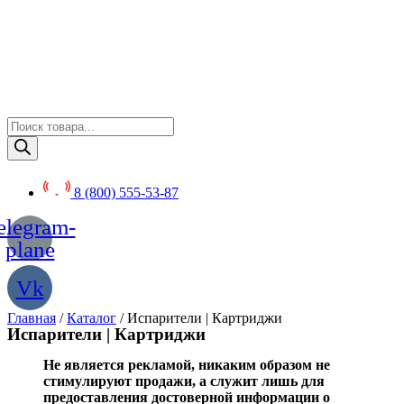
Перейти
к
содержимому
Поиск
товаров
8 (800) 555-53-87
elegram-
plane
Vk
Главная
/
Каталог
/ Испарители | Картриджи
Испарители | Картриджи
Не является рекламой, никаким образом не
стимулируют продажи, а служит лишь для
предоставления достоверной информации о