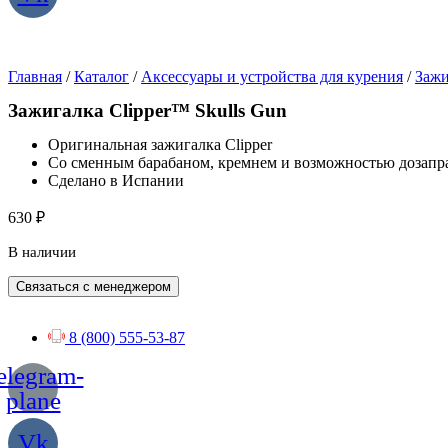
Главная
/
Каталог
/
Аксессуары и устройства для курения
/
Зажи
Зажигалка Clipper™ Skulls Gun
Оригинальная зажигалка Clipper
Со сменным барабаном, кремнем и возможностью дозапр
Сделано в Испании
630
₽
В наличии
Связаться с менеджером
8 (800) 555-53-87
elegram-
plane
Vk