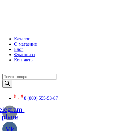
Перейти
к
содержимому
Каталог
О магазине
Блог
Франшиза
Контакты
Поиск
товаров
8 (800) 555-53-87
elegram-
plane
Vk