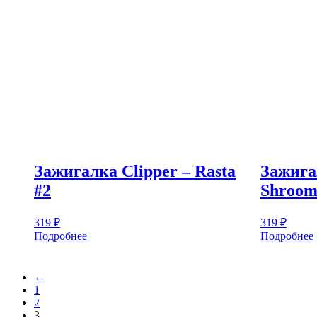
Зажигалка Clipper – Rasta
Зажига
#2
Shroom
319
₽
319
₽
Подробнее
Подробнее
←
1
2
3