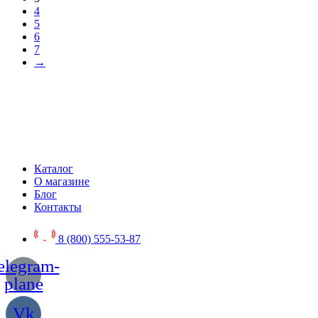
4
5
6
7
→
Каталог
О магазине
Блог
Контакты
8 (800) 555-53-87
elegram-
plane
Vk