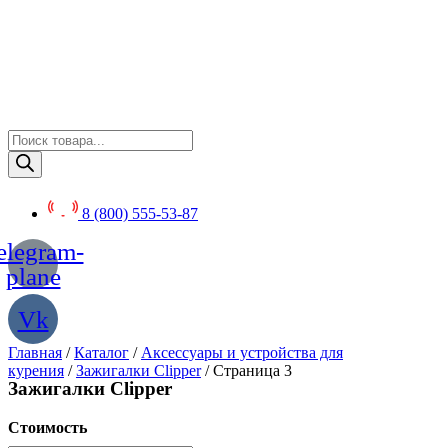
Перейти
к
содержимому
Поиск
товаров
8 (800) 555-53-87
elegram-
plane
Vk
Главная
/
Каталог
/
Аксессуары и устройства для
курения
/
Зажигалки Clipper
/ Страница 3
Зажигалки Clipper
Стоимость