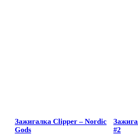
Зажигалка Clipper – Nordic
Зажига
Gods
#2