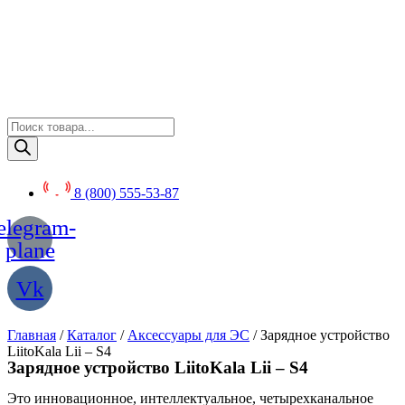
Перейти
к
содержимому
Поиск
товаров
8 (800) 555-53-87
elegram-
plane
Vk
Главная
/
Каталог
/
Аксессуары для ЭС
/ Зарядное устройство
LiitoKala Lii – S4
Зарядное устройство LiitoKala Lii – S4
Это инновационное, интеллектуальное, четырехканальное